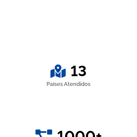
13
Países Atendidos​
1000
+