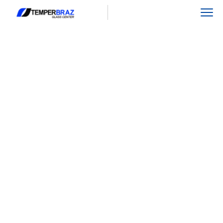
Yoideth
Vergara
Home
Team
Yoideth Vergara